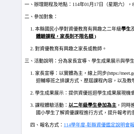
一、辦理期程及地點：
114
年
01
月
17
日（星期六），
二、參加對象：
1.
本縣國民小學對資優教育有興趣之二年級
學生
體驗課程，家長則不限名額
)
2.
對資優教育有興趣之家長或教師。
三、活動說明：分為家長宣導、學生成果展示與學
1.
家長宣導：以實體為主，線上同步(https://meet.
迴輔導班之排課方式、歷屆課程內容，以及教
2.
學生成果展示：提供資優巡迴學生成果展現機
3.
課程體驗活動：
以二年級學生參加為主
，同時
國小學生了解資優課程進行方式，提升報考的
四、報名方式：
114學年度-彰縣資優鑑定說明會