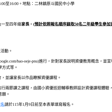
8:00
至
16:00
。
地點：二林鎮原斗國民中小學
及一至四年級
家長
。
(
預計依照報名順序錄取
50
名二年級學生參加
生活動。
google.com/bao-oeje-pnu)進行，針對家長說明資優教育概念，並
學方式等。
會，並讓家長以作品瞭解資優課程。
進行兩節課之課程，由國小資優巡迴輔導教師設計資優課程體驗
意願。
報名
請於115年1月9日前至本表單填寫報名。