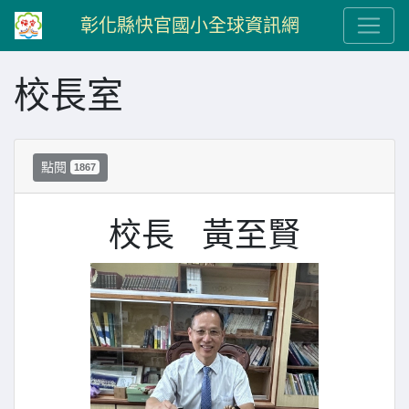
彰化縣快官國小全球資訊網
校長室
點閱
1867
校長 黃至賢